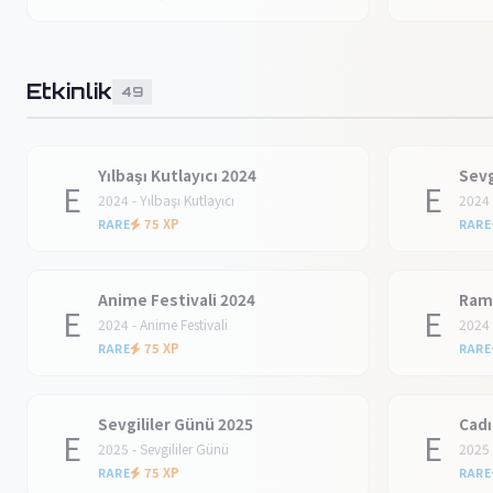
Etkinlik
49
Yılbaşı Kutlayıcı 2024
Sevg
E
E
2024 - Yılbaşı Kutlayıcı
2024 
75 XP
RARE
RARE
Anime Festivali 2024
Ram
E
E
2024 - Anime Festivali
2024
75 XP
RARE
RARE
Sevgililer Günü 2025
Cadı
E
E
2025 - Sevgililer Günü
2025 
75 XP
RARE
RARE