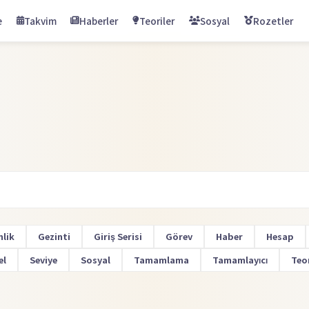
e
Takvim
Haberler
Teoriler
Sosyal
Rozetler
nlik
Gezinti
Giriş Serisi
Görev
Haber
Hesap
el
Seviye
Sosyal
Tamamlama
Tamamlayıcı
Teo