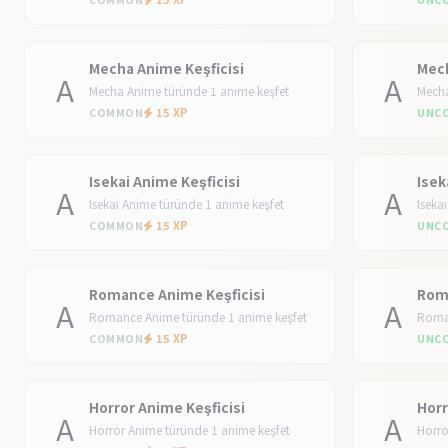
Mecha Anime Keşficisi
Mech
A
A
Mecha Anime türünde 1 anime keşfet
Mecha
15 XP
COMMON
UNC
Isekai Anime Keşficisi
Isek
A
A
Isekai Anime türünde 1 anime keşfet
Iseka
15 XP
COMMON
UNC
Romance Anime Keşficisi
Rom
A
A
Romance Anime türünde 1 anime keşfet
Roman
15 XP
COMMON
UNC
Horror Anime Keşficisi
Horr
A
A
Horror Anime türünde 1 anime keşfet
Horro