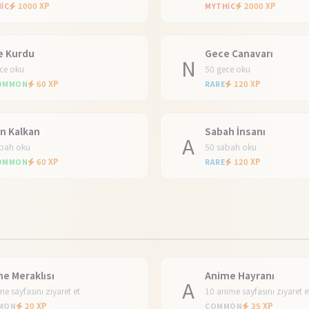
1000 XP
2000 XP
IC
MYTHIC
e Kurdu
Gece Canavarı
N
ce oku
50 gece oku
60 XP
120 XP
OMMON
RARE
n Kalkan
Sabah İnsanı
A
abah oku
50 sabah oku
60 XP
120 XP
OMMON
RARE
e Meraklısı
Anime Hayranı
A
me sayfasını ziyaret et
10 anime sayfasını ziyaret e
20 XP
35 XP
MON
COMMON