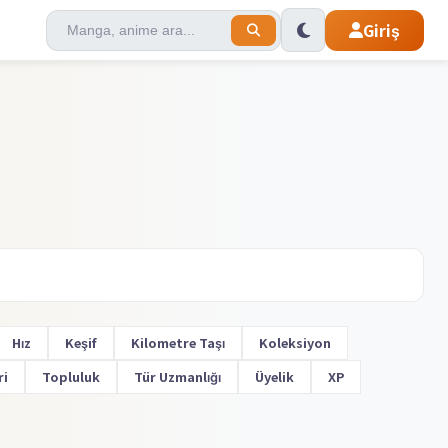
Giriş
Hız
Keşif
Kilometre Taşı
Koleksiyon
ri
Topluluk
Tür Uzmanlığı
Üyelik
XP