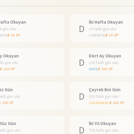
Hafta Okuyan
İki Hafta Okuyan
D
klı gün oku
14 farklı gün oku
20 XP
35 XP
MON
COMMON
Ay Okuyan
Dört Ay Okuyan
D
rklı gün oku
120 farklı gün oku
150 XP
200 XP
RARE
Yüz Gün
Çeyrek Bin Gün
D
arklı gün oku
250 farklı gün oku
350 XP
450 XP
LEGENDARY
Yüz Gün
İki Yıl Okuyan
D
arklı gün oku
730 farklı gün oku