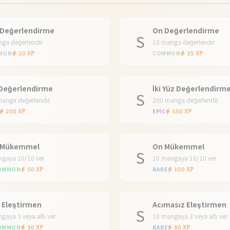
 Değerlendirme
On Değerlendirme
S
ga değerlendir
10 manga değerlendir
20 XP
35 XP
MON
COMMON
 Değerlendirme
İki Yüz Değerlendirm
S
anga değerlendir
200 manga değerlendir
200 XP
350 XP
EPIC
 Mükemmel
On Mükemmel
S
gaya 10/10 ver
10 mangaya 10/10 ver
50 XP
100 XP
OMMON
RARE
 Eleştirmen
Acımasız Eleştirmen
S
gaya 3 veya altı ver
10 mangaya 3 veya altı ver
30 XP
80 XP
OMMON
RARE