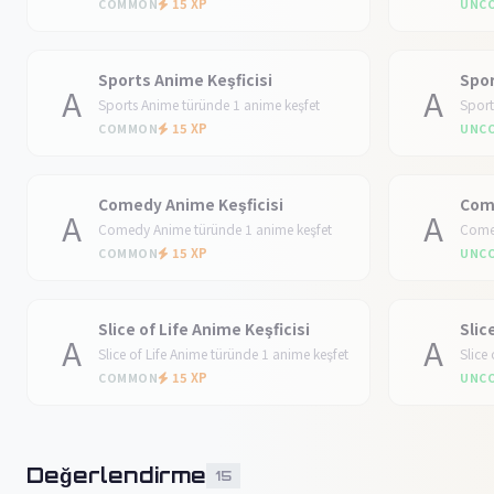
15 XP
COMMON
UNC
Sports Anime Keşficisi
Spor
A
A
Sports Anime türünde 1 anime keşfet
Sport
15 XP
COMMON
UNC
Comedy Anime Keşficisi
Com
A
A
Comedy Anime türünde 1 anime keşfet
Comed
15 XP
COMMON
UNC
Slice of Life Anime Keşficisi
Slic
A
A
Slice of Life Anime türünde 1 anime keşfet
Slice
15 XP
COMMON
UNC
Değerlendirme
15