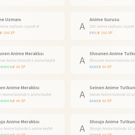
me Uzmanı
Anime Gurusu
A
nime sayfasını ziyaret et
200 anime sayfasını ziyaret 
200 XP
350 XP
EPIC
nen Anime Meraklısı
Shounen Anime Tutk
A
en Anime türünde 5 anime keşfet
Shounen Anime türünde 10 
40 XP
80 XP
OMMON
RARE
en Anime Meraklısı
Seinen Anime Tutku
A
n Anime türünde 5 anime keşfet
Seinen Anime türünde 10 an
40 XP
80 XP
OMMON
RARE
jo Anime Meraklısı
Shoujo Anime Tutku
A
o Anime türünde 5 anime keşfet
Shoujo Anime türünde 10 a
40 XP
80 XP
OMMON
RARE