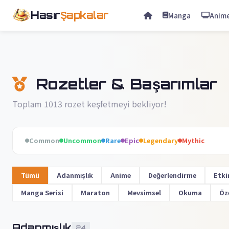
Hasır
Şapkalar
Manga
Anim
Rozetler & Başarımlar
Toplam 1013 rozet keşfetmeyi bekliyor!
Common
Uncommon
Rare
Epic
Legendary
Mythic
Tümü
Adanmışlık
Anime
Değerlendirme
Etki
Manga Serisi
Maraton
Mevsimsel
Okuma
Öz
Adanmışlık
24