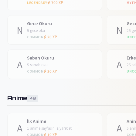
700 XP
LEGENDARY
MYTH
Gece Okuru
Gec
N
N
5 gece oku
25 ge
20 XP
COMMON
UNC
Sabah Okuru
Erke
A
A
5 sabah oku
25 s
20 XP
COMMON
UNC
Anime
48
İlk Anime
Anim
A
A
1 anime sayfasını ziyaret et
5 ani
10 XP
COMMON
COM