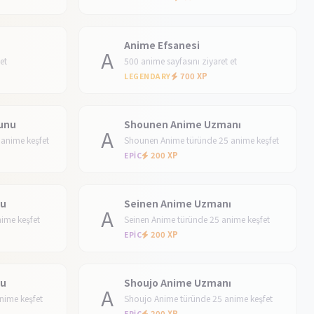
Anime Efsanesi
A
et
500 anime sayfasını ziyaret et
700 XP
LEGENDARY
unu
Shounen Anime Uzmanı
A
anime keşfet
Shounen Anime türünde 25 anime keşfet
200 XP
EPIC
nu
Seinen Anime Uzmanı
A
ime keşfet
Seinen Anime türünde 25 anime keşfet
200 XP
EPIC
nu
Shoujo Anime Uzmanı
A
nime keşfet
Shoujo Anime türünde 25 anime keşfet
200 XP
EPIC