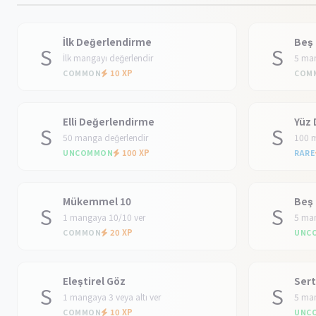
İlk Değerlendirme
Beş
S
S
İlk mangayı değerlendir
5 man
10 XP
COMMON
COM
Elli Değerlendirme
Yüz
S
S
50 manga değerlendir
100 m
100 XP
UNCOMMON
RARE
Mükemmel 10
Beş
S
S
1 mangaya 10/10 ver
5 man
20 XP
COMMON
UNC
Eleştirel Göz
Sert
S
S
1 mangaya 3 veya altı ver
5 man
10 XP
COMMON
UNC