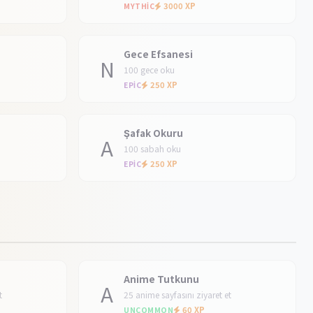
3000 XP
MYTHIC
Gece Efsanesi
N
100 gece oku
250 XP
EPIC
Şafak Okuru
A
100 sabah oku
250 XP
EPIC
Anime Tutkunu
A
t
25 anime sayfasını ziyaret et
60 XP
UNCOMMON