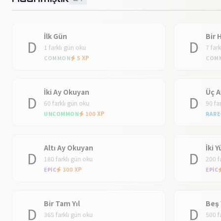
İlk Gün
Bir 
D
D
1 farklı gün oku
7 far
5 XP
COMMON
COM
İki Ay Okuyan
Üç 
D
D
60 farklı gün oku
90 fa
100 XP
UNCOMMON
RARE
Altı Ay Okuyan
İki 
D
D
180 farklı gün oku
200 f
300 XP
EPIC
EPIC
Bir Tam Yıl
Beş 
D
D
365 farklı gün oku
500 f