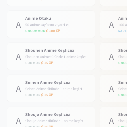
Anime Otaku
Ani
A
A
50 anime sayfasını ziyaret et
100 a
100 XP
UNCOMMON
RARE
Shounen Anime Keşficisi
Shou
A
A
Shounen Anime türünde 1 anime keşfet
Shoun
15 XP
COMMON
UNC
Seinen Anime Keşficisi
Sein
A
A
Seinen Anime türünde 1 anime keşfet
Seine
15 XP
COMMON
UNC
Shoujo Anime Keşficisi
Shou
A
A
Shoujo Anime türünde 1 anime keşfet
Shouj
15 XP
COMMON
UNC