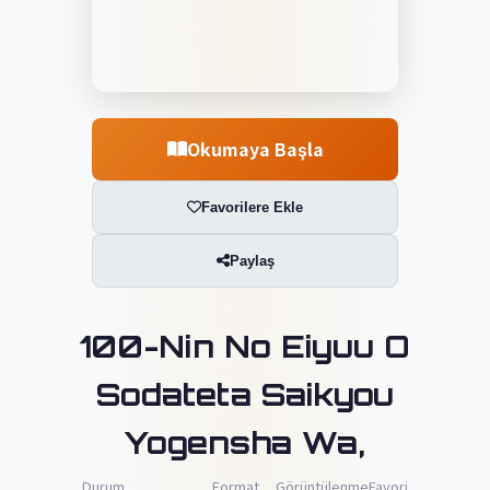
Okumaya Başla
Favorilere Ekle
Paylaş
100-Nin No Eiyuu O
Sodateta Saikyou
Yogensha Wa,
Durum
Format
Görüntülenme
Favori