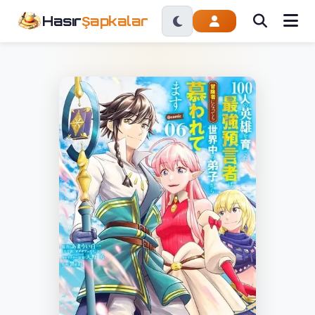
Hasır
Şapkalar