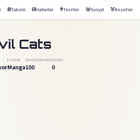
e
Takvim
Haberler
Teoriler
Sosyal
Rozetler
vil Cats
Format
Görüntülenme
Favori
yor
Manga
100
0