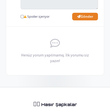
Spoiler içeriyor
Gönder
Henüz yorum yapılmamış. İlk yorumu siz
yazın!
🏴‍☠️
Hasır Şapkalar