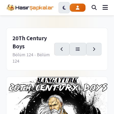
Hasır
Şapkalar
20Th Century
Boys
Bölüm 124
- Bölüm
124