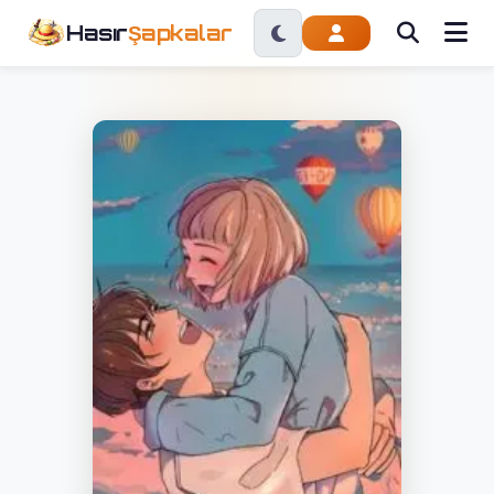
Hasır
Şapkalar