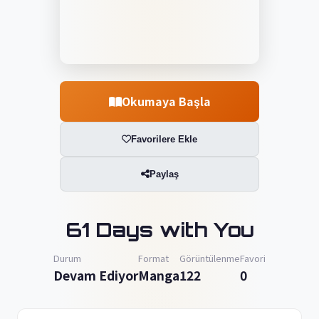
Okumaya Başla
Favorilere Ekle
Paylaş
61 Days with You
Durum
Format
Görüntülenme
Favori
Devam Ediyor
Manga
122
0