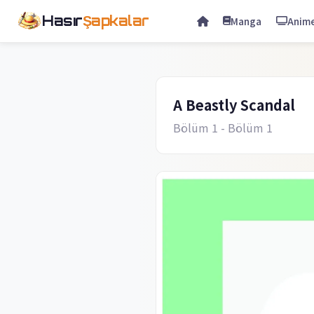
Hasır
Şapkalar
Manga
Anim
A Beastly Scandal
Bölüm 1
- Bölüm 1