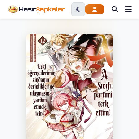
Hasır
Şapkalar