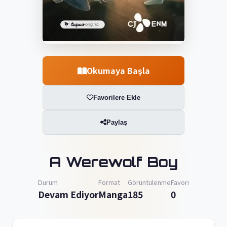
Okumaya Başla
Favorilere Ekle
Paylaş
A Werewolf Boy
Durum
Format
Görüntülenme
Favori
Devam Ediyor
Manga
185
0