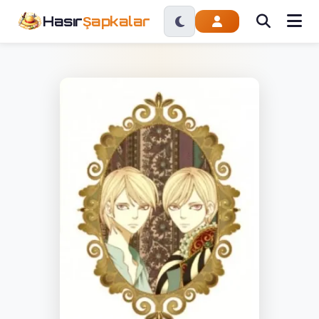
Hasır
Şapkalar