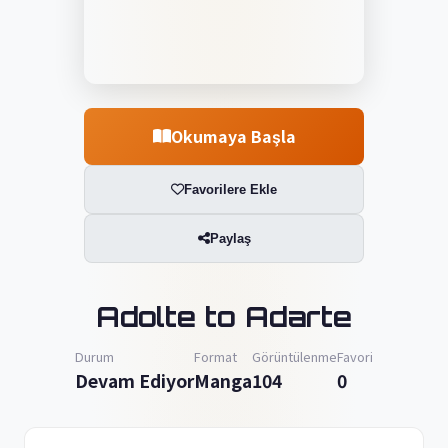
Okumaya Başla
Favorilere Ekle
Paylaş
Adolte to Adarte
Durum
Format
Görüntülenme
Favori
Devam Ediyor
Manga
104
0