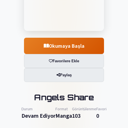
Okumaya Başla
Favorilere Ekle
Paylaş
Angels Share
Durum
Format
Görüntülenme
Favori
Devam Ediyor
Manga
103
0