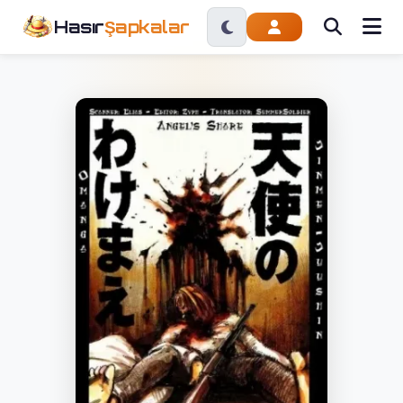
Hasır
Şapkalar