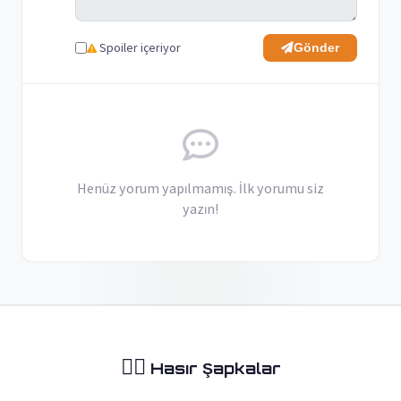
Spoiler içeriyor
Gönder
Henüz yorum yapılmamış. İlk yorumu siz
yazın!
🏴‍☠️
Hasır Şapkalar