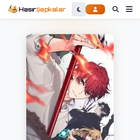
Hasır
Şapkalar