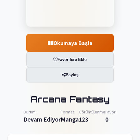
Okumaya Başla
Favorilere Ekle
Paylaş
Arcana Fantasy
Durum
Format
Görüntülenme
Favori
Devam Ediyor
Manga
123
0