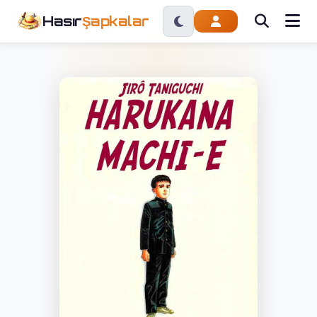
Hasır
Şapkalar