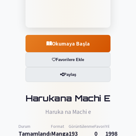
Okumaya Başla
Favorilere Ekle
Paylaş
Harukana Machi E
Haruka na Machi e
Durum
Format
Görüntülenme
Favori
Yıl
Tamamlandı
Manga
193
0
1998