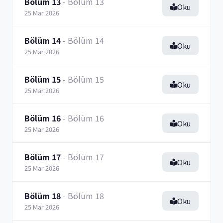
Bölüm 13
- Bölüm 13
Oku
25 Mar 2026
Bölüm 14
- Bölüm 14
Oku
25 Mar 2026
Bölüm 15
- Bölüm 15
Oku
25 Mar 2026
Bölüm 16
- Bölüm 16
Oku
25 Mar 2026
Bölüm 17
- Bölüm 17
Oku
25 Mar 2026
Bölüm 18
- Bölüm 18
Oku
25 Mar 2026