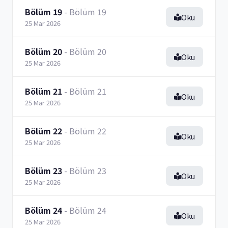
Bölüm 19
- Bölüm 19
Oku
25 Mar 2026
Bölüm 20
- Bölüm 20
Oku
25 Mar 2026
Bölüm 21
- Bölüm 21
Oku
25 Mar 2026
Bölüm 22
- Bölüm 22
Oku
25 Mar 2026
Bölüm 23
- Bölüm 23
Oku
25 Mar 2026
Bölüm 24
- Bölüm 24
Oku
25 Mar 2026