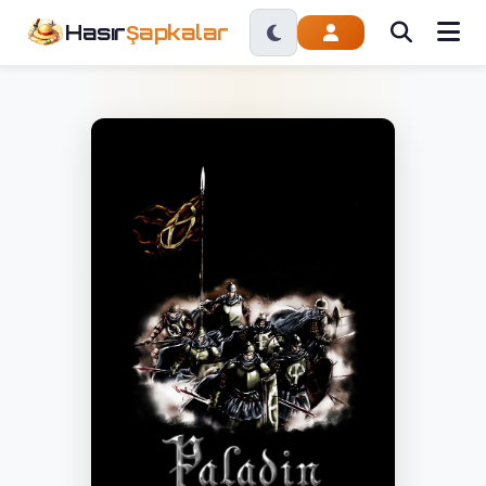
Hasır
Şapkalar