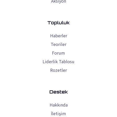
Aksiyon
Topluluk
Haberler
Teoriler
Forum
Liderlik Tablosu
Rozetler
Destek
Hakkında
İletişim