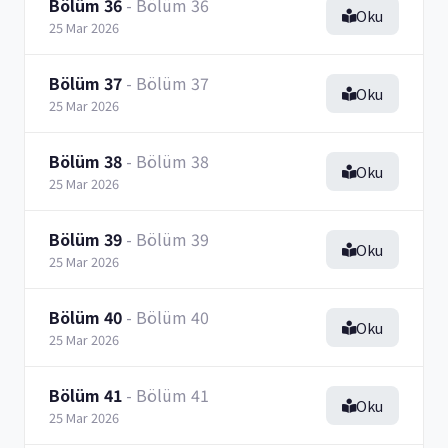
Bölüm 36
- Bölüm 36
Oku
25 Mar 2026
Bölüm 37
- Bölüm 37
Oku
25 Mar 2026
Bölüm 38
- Bölüm 38
Oku
25 Mar 2026
Bölüm 39
- Bölüm 39
Oku
25 Mar 2026
Bölüm 40
- Bölüm 40
Oku
25 Mar 2026
Bölüm 41
- Bölüm 41
Oku
25 Mar 2026