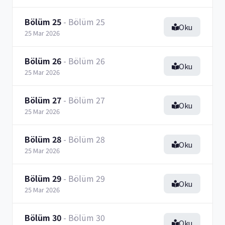
Bölüm 25
- Bölüm 25
Oku
25 Mar 2026
Bölüm 26
- Bölüm 26
Oku
25 Mar 2026
Bölüm 27
- Bölüm 27
Oku
25 Mar 2026
Bölüm 28
- Bölüm 28
Oku
25 Mar 2026
Bölüm 29
- Bölüm 29
Oku
25 Mar 2026
Bölüm 30
- Bölüm 30
Oku