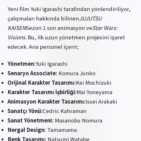
Yeni film Yuki Igarashi tarafından yönlendiriliyor,
çalışmaları hakkında bilinen
JUJUTSU
KAISEN
Sezon 1 son animasyon ve
Star Wars:
Visions
. Bu, ilk uzun yönetmen projesini işaret
edecek. Ana personel içerir;
Yönetmen:
Yuki Igarashi
Senaryo Associate:
Komura Junko
Orijinal Karakter Tasarımı:
Kei Mochizuki
Karakter Tasarımı İşbirliği:
Mai Yoneyama
Animasyon Karakter Tasarımı:
Issei Arakaki
Sanatçı Yönü:
Cedric Kahraman
Sanat Yönetmeni:
Masanobu Nomura
Nergal Design:
Tamamama
Renk Tasarımı:
Natsumi Watabe