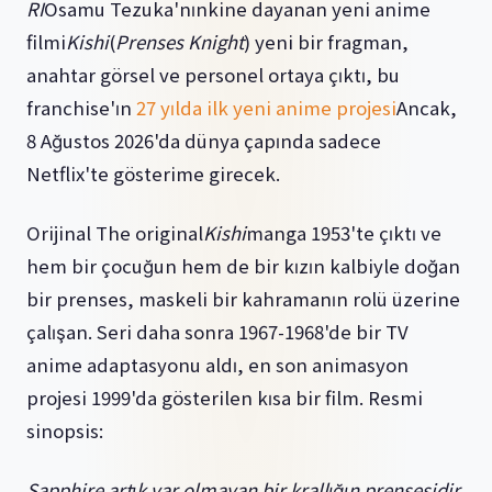
RI
Osamu Tezuka'nınkine dayanan yeni anime
filmi
Kishi
(
Prenses Knight
) yeni bir fragman,
anahtar görsel ve personel ortaya çıktı, bu
franchise'ın
27 yılda ilk yeni anime projesi
Ancak,
8 Ağustos 2026'da dünya çapında sadece
Netflix'te gösterime girecek.
Orijinal The original
Kishi
manga 1953'te çıktı ve
hem bir çocuğun hem de bir kızın kalbiyle doğan
bir prenses, maskeli bir kahramanın rolü üzerine
çalışan. Seri daha sonra 1967-1968'de bir TV
anime adaptasyonu aldı, en son animasyon
projesi 1999'da gösterilen kısa bir film. Resmi
sinopsis:
Sapphire artık var olmayan bir krallığın prensesidir.